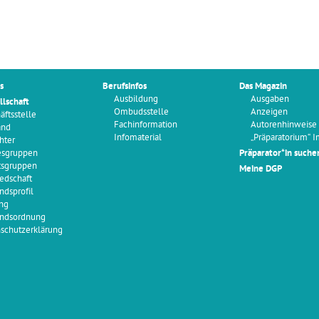
s
Berufsinfos
Das Magazin
Ausbildung
Ausgaben
llschaft
Ombudsstelle
Anzeigen
äftsstelle
Fachinformation
Autorenhinweise
and
Infomaterial
„Präparatorium“ 
hter
esgruppen
Präparator*in suche
tsgruppen
Meine DGP
iedschaft
ndsprofil
ng
ndsordnung
schutzerklärung