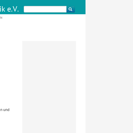
k e.V.
EN
n und