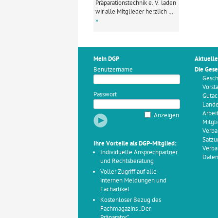
Präparationstechnik e. V. laden
wir alle Mitglieder herzlich …
»
Mein DGP
Aktuelle
Benutzername
Die Gese
Gesch
Vorst
Passwort
Gutac
Land
Arbei
Anzeigen
Mitgl
Verba
Satzu
Ihre Vorteile als DGP-Mitglied:
Verba
Individuelle Ansprechpartner
Daten
und Rechtsberatung
Voller Zugriff auf alle
internen Meldungen und
Fachartikel
Kostenloser Bezug des
Fachmagazins „Der
Präparator“