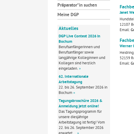
Präparator*in suchen
Fachbe
Janet W
Meine DGP
Hundste
12107 Be
Aktuelles
Email:
G
DGP Live Contest 2026 in
Fachbe
Bochum
Werner 
Berufsanfängerinnen und
Berufsanfänger sowie
Heidring
langjährige Kolleginnen und
52159 R
Kollegen sind herzlich
Email:
G
eingeladen.
»
62. Internationale
Arbeitstagung
22. bis 26. September 2026 in
Bochum
»
Tagungsbroschüre 2026 &
Anmeldung jetzt online!
Das Tagungsprogramm für
unsere diesjährige
Arbeitstagung ist fertig! Vom
22. bis 26. September 2026
erwartet …
»