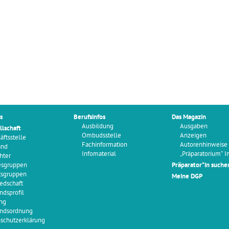
s
Berufsinfos
Das Magazin
Ausbildung
Ausgaben
llschaft
Ombudsstelle
Anzeigen
äftsstelle
Fachinformation
Autorenhinweise
and
Infomaterial
„Präparatorium“ 
hter
esgruppen
Präparator*in suche
tsgruppen
Meine DGP
iedschaft
ndsprofil
ng
ndsordnung
schutzerklärung