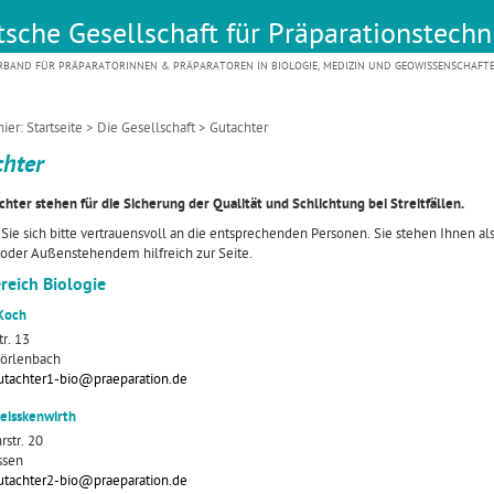
sche Gesellschaft für Präparationstechni
RBAND FÜR PRÄPARATORINNEN & PRÄPARATOREN IN BIOLOGIE, MEDIZIN UND GEOWISSENSCHAFT
hier:
Startseite
>
Die Gesellschaft
> Gutachter
chter
chter stehen für die Sicherung der Qualität und Schlichtung bei Streitfällen.
ie sich bitte vertrauensvoll an die entsprechenden Personen. Sie stehen Ihnen als
oder Außenstehendem hilfreich zur Seite.
reich Biologie
Koch
tr. 13
örlenbach
utachter1-bio@praeparation.de
eisskenwirth
rstr. 20
ssen
utachter2-bio@praeparation.de