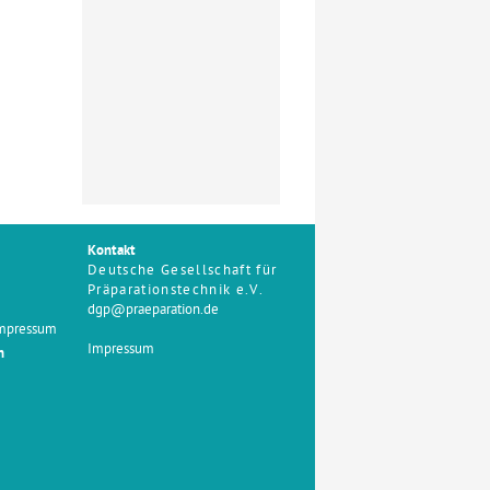
Kontakt
Deutsche Gesellschaft für
Präparationstechnik e.V.
dgp@praeparation.de
Impressum
Impressum
n