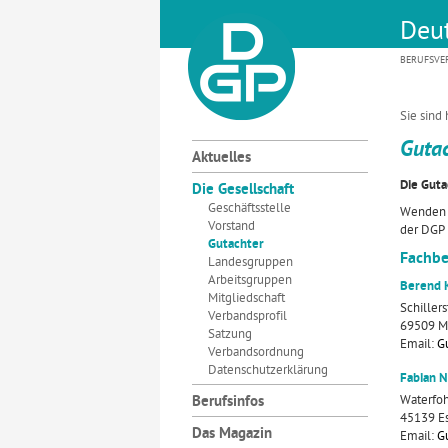
Deut
BERUFSVE
Sie sind 
Guta
Aktuelles
Die Guta
Die Gesellschaft
Geschäftsstelle
Wenden S
Vorstand
der DGP 
Gutachter
Fachbe
Landesgruppen
Arbeitsgruppen
Berend 
Mitgliedschaft
Schillers
Verbandsprofil
69509 M
Satzung
Email:
G
Verbandsordnung
Datenschutzerklärung
Fabian N
Waterfoh
Berufsinfos
45139 E
Das Magazin
Email:
G