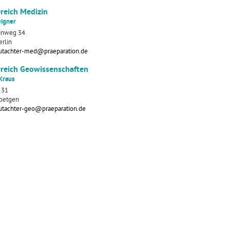
reich Medizin
eigner
inweg 34
rlin
utachter-med@praeparation.de
reich Geowissenschaften
Kraus
 31
oetgen
utachter-geo@praeparation.de