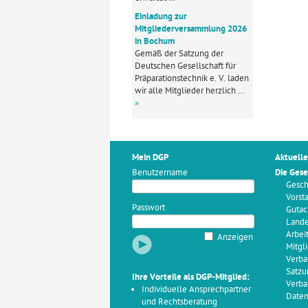
Einladung zur
Mitgliederversammlung 2026
in Bochum
Gemäß der Satzung der
Deutschen Gesellschaft für
Präparationstechnik e. V. laden
wir alle Mitglieder herzlich …
»
Mein DGP
Aktuelle
Benutzername
Die Gese
Gesch
Vorst
Passwort
Gutac
Land
Arbei
Anzeigen
Mitgl
Verba
Satzu
Ihre Vorteile als DGP-Mitglied:
Verba
Individuelle Ansprechpartner
Daten
und Rechtsberatung