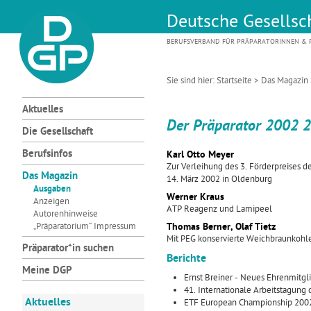
Deutsche Gesellsch
BERUFSVERBAND FÜR PRÄPARATORINNEN & P
Sie sind hier:
Startseite
>
Das Magazin
Aktuelles
Der Präparator 2002 2
Die Gesellschaft
Berufsinfos
Karl Otto Meyer
Zur Verleihung des 3. Förderpreises
Das Magazin
14. März 2002 in Oldenburg
Ausgaben
Werner Kraus
Anzeigen
ATP Reagenz und Lamipeel
Autorenhinweise
„Präparatorium“ Impressum
Thomas Berner, Olaf Tietz
Mit PEG konservierte Weichbraunkohl
Präparator*in suchen
Berichte
Meine DGP
Ernst Breiner - Neues Ehrenmitgl
41. Internationale Arbeitstagung
Aktuelles
ETF European Championship 2002 