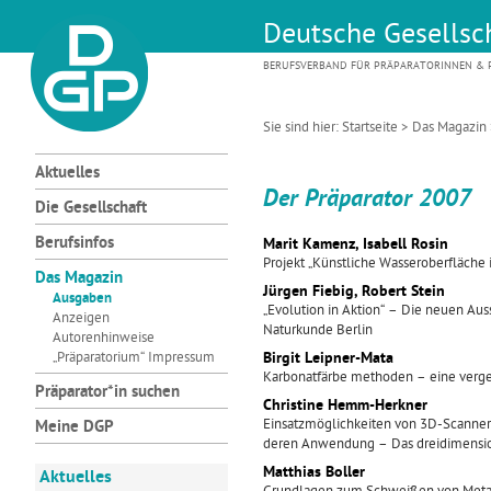
Deutsche Gesellsch
BERUFSVERBAND FÜR PRÄPARATORINNEN & P
Sie sind hier:
Startseite
>
Das Magazin
Aktuelles
Der Präparator 2007
Die Gesellschaft
Berufsinfos
Marit Kamenz, Isabell Rosin
Projekt „Künstliche Wasseroberfläche
Das Magazin
Jürgen Fiebig, Robert Stein
Ausgaben
„Evolution in Aktion“ – Die neuen Au
Anzeigen
Naturkunde Berlin
Autorenhinweise
„Präparatorium“ Impressum
Birgit Leipner-Mata
Karbonatfärbe methoden – eine verg
Präparator*in suchen
Christine Hemm-Herkner
Einsatzmöglichkeiten von 3D-Scannern
Meine DGP
deren Anwendung – Das dreidimensio
Matthias Boller
Aktuelles