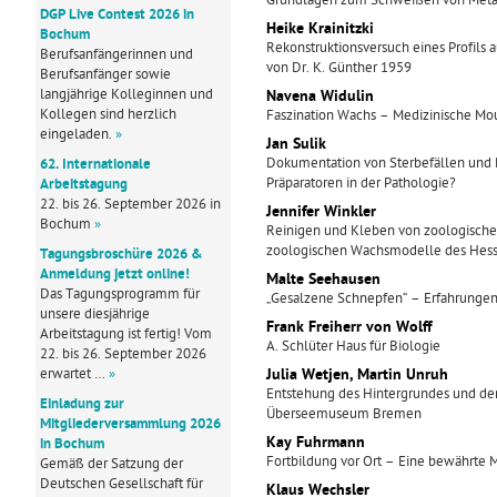
Grundlagen zum Schweißen von Metal
DGP Live Contest 2026 in
Heike Krainitzki
Bochum
Rekonstruktionsversuch eines Profil
Berufsanfängerinnen und
von Dr. K. Günther 1959
Berufsanfänger sowie
langjährige Kolleginnen und
Navena Widulin
Kollegen sind herzlich
Faszination Wachs – Medizinische Mo
eingeladen.
»
Jan Sulik
Dokumentation von Sterbefällen und 
62. Internationale
Präparatoren in der Pathologie?
Arbeitstagung
22. bis 26. September 2026 in
Jennifer Winkler
Bochum
»
Reinigen und Kleben von zoologische
zoologischen Wachsmodelle des Hes
Tagungsbroschüre 2026 &
Anmeldung jetzt online!
Malte Seehausen
Das Tagungsprogramm für
„Gesalzene Schnepfen“ – Erfahrunge
unsere diesjährige
Frank Freiherr von Wolff
Arbeitstagung ist fertig! Vom
A. Schlüter Haus für Biologie
22. bis 26. September 2026
erwartet …
»
Julia Wetjen, Martin Unruh
Entstehung des Hintergrundes und der
Einladung zur
Überseemuseum Bremen
Mitgliederversammlung 2026
Kay Fuhrmann
in Bochum
Fortbildung vor Ort – Eine bewährte 
Gemäß der Satzung der
Deutschen Gesellschaft für
Klaus Wechsler