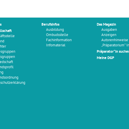
s
Berufsinfos
Das Magazin
Ausbildung
Ausgaben
llschaft
Ombudsstelle
Anzeigen
äftsstelle
Fachinformation
Autorenhinweise
and
Infomaterial
„Präparatorium“ 
hter
esgruppen
Präparator*in suche
tsgruppen
Meine DGP
iedschaft
ndsprofil
ng
ndsordnung
schutzerklärung