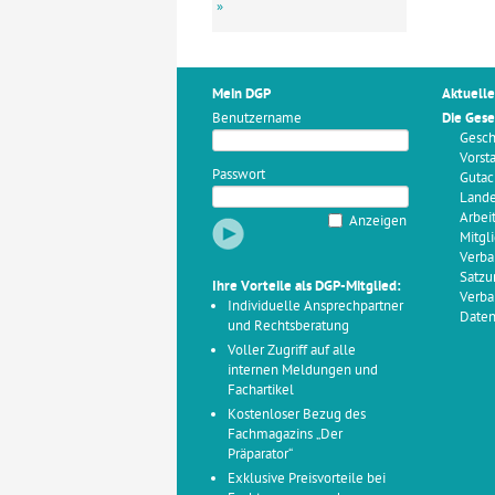
»
Mein DGP
Aktuelle
Benutzername
Die Gese
Gesch
Vorst
Passwort
Gutac
Land
Arbei
Anzeigen
Mitgl
Verba
Satzu
Ihre Vorteile als DGP-Mitglied:
Verba
Individuelle Ansprechpartner
Daten
und Rechtsberatung
Voller Zugriff auf alle
internen Meldungen und
Fachartikel
Kostenloser Bezug des
Fachmagazins „Der
Präparator“
Exklusive Preisvorteile bei