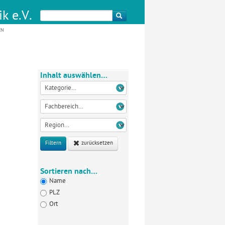
k e.V.
EN
Inhalt auswählen…
Filtern
zurücksetzen
Sortieren nach…
Name
PLZ
Ort