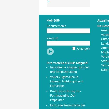
»
Mein DGP
Aktuelle
Benutzername
Die Gese
Gesch
Vorst
Passwort
Gutac
Land
Arbei
Anzeigen
Mitgl
Verba
Satzu
Ihre Vorteile als DGP-Mitglied:
Verba
Individuelle Ansprechpartner
Daten
und Rechtsberatung
Voller Zugriff auf alle
internen Meldungen und
Fachartikel
Kostenloser Bezug des
Fachmagazins „Der
Präparator“
Exklusive Preisvorteile bei