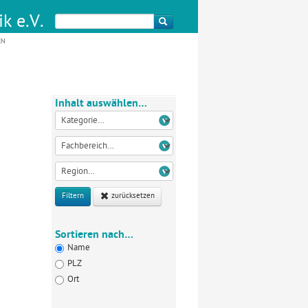
k e.V.
EN
Inhalt auswählen…
Filtern
zurücksetzen
Sortieren nach…
Name
PLZ
Ort