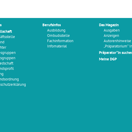
s
Berufsinfos
Das Magazin
Ausbildung
Ausgaben
llschaft
Ombudsstelle
Anzeigen
äftsstelle
Fachinformation
Autorenhinweise
and
Infomaterial
„Präparatorium“ 
hter
esgruppen
Präparator*in suche
tsgruppen
Meine DGP
iedschaft
ndsprofil
ng
ndsordnung
schutzerklärung