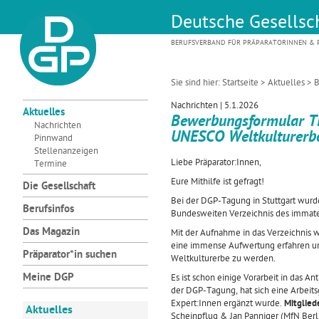
Deutsche Gesellsch
BERUFSVERBAND FÜR PRÄPARATORINNEN & P
Sie sind hier:
Startseite
>
Aktuelles
> 
Nachrichten | 5.1.2026
Aktuelles
Bewerbungsformular Ti
Nachrichten
UNESCO Weltkulturerb
Pinnwand
Stellenanzeigen
Liebe Präparator:Innen,
Termine
Eure Mithilfe ist gefragt!
Die Gesellschaft
Bei der DGP-Tagung in Stuttgart wurde
Berufsinfos
Bundesweiten Verzeichnis des immater
Das Magazin
Mit der Aufnahme in das Verzeichnis
eine immense Aufwertung erfahren u
Präparator*in suchen
Weltkulturerbe zu werden.
Meine DGP
Es ist schon einige Vorarbeit in das 
der DGP-Tagung, hat sich eine Arbeits
Expert:Innen ergänzt wurde.
Mitgliede
Aktuelles
Scheinpflug & Jan Panniger (MfN Berli