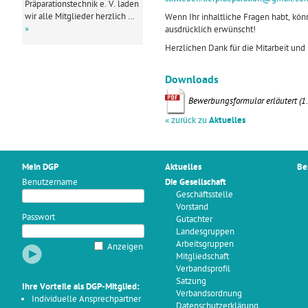
Präparationstechnik e. V. laden
wir alle Mitglieder herzlich …
Wenn Ihr inhaltliche Fragen habt, könn
»
ausdrücklich erwünscht!
Herzlichen Dank für die Mitarbeit un
Downloads
Be­wer­bungs­for­mu­lar er­läu­tert
(1
« zurück zu
Aktuelles
Mein DGP
Aktuelles
Be
Benutzername
Die Gesellschaft
Geschäftsstelle
Vorstand
Passwort
Gutachter
Landesgruppen
Arbeitsgruppen
Anzeigen
Mitgliedschaft
Verbandsprofil
Satzung
Ihre Vorteile als DGP-Mitglied:
Verbandsordnung
Individuelle Ansprechpartner
Datenschutzerklärung