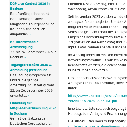
DGP Live Contest 2026 in
Friedbert Kiszler (SMNK), Prof. Dr. 
Bochum
Wiesbaden), Alwin Probst (NHM Basel),
Berufsanfängerinnen und
Seit November 2025 werden wir durch
Berufsanfänger sowie
Antragsverfahren begleitet. Um den An
langjährige Kolleginnen und
möglichst viele Präparator:Innen — e
Kollegen sind herzlich
Selbständige – am Inhalt des Antragste
eingeladen.
»
Fragen des Bewerbungsformulars aus.
62. Internationale
7.d (Reflexion der Geschichte) und 9. 
Arbeitstagung
Input. Fotos können ebenfalls angeh
22. bis 26. September 2026 in
Im Anhang findet Ihr ein Dokument mi
Bochum
»
Bewerbungsformular. Es müssen keine 
Tagungsbroschüre 2026 &
beantwortet werden, die Zeichenzahl 
Anmeldung jetzt online!
keine falschen Antworten.
Das Tagungsprogramm für
Das Feedback aus den Bewerbungsform
unsere diesjährige
Antragstext ein. Das Formular, sowie
Arbeitstagung ist fertig! Vom
unter:
22. bis 26. September 2026
erwartet …
»
https://www.unesco.de/assets/doku
Verzeichnis_2025-2027_IKE.pdf
Einladung zur
Mitgliederversammlung 2026
Eine Literaturliste soll auch beigefügt
in Bochum
Herausgeber, Verlag und Erscheinungs
Gemäß der Satzung der
Die ausgefüllten Bewerbungsbögen/Fr
Deutschen Gesellschaft für
stillleben.tierpraeparation@gmail.co